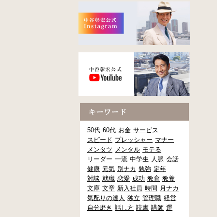
50代
60代
お金
サービス
スピード
プレッシャー
マナー
メンタツ
メンタル
モテる
リーダー
一流
中学生
人脈
会話
健康
元気
別ナカ
勉強
定年
対談
就職
恋愛
成功
教育
教養
文庫
文章
新入社員
時間
月ナカ
気配りの達人
独立
管理職
経営
自分磨き
話し方
読書
講師
運