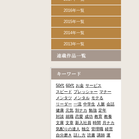
2016年一覧
2015年一覧
2014年一覧
2013年一覧
50代
60代
お金
サービス
スピード
プレッシャー
マナー
メンタツ
メンタル
モテる
リーダー
一流
中学生
人脈
会話
健康
元気
別ナカ
勉強
定年
対談
就職
恋愛
成功
教育
教養
文庫
文章
新入社員
時間
月ナカ
気配りの達人
独立
管理職
経営
自分磨き
話し方
読書
講師
運