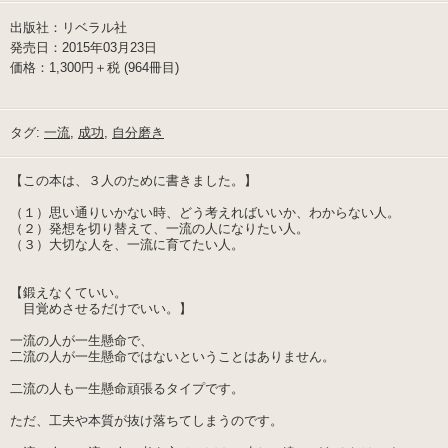
出版社：リベラル社
発売日：2015年03月23日
価格：1,300円＋税 (964冊目)
タグ:
一流
,
成功
,
自分磨き
【この本は、３人のために書きました。】
（１）思い通りいかない時、どう考えればいいか、わからない人。
（２）発想を切り替えて、一流の人になりたい人。
（３）大切な人を、一流に育てたい人。
【鍛えなくていい。
目覚めさせるだけでいい。】
一流の人が一生懸命で、
二流の人が一生懸命ではないということはありません。
二流の人も一生懸命頑張るタイプです。
ただ、工夫や本質が抜け落ちてしまうのです。