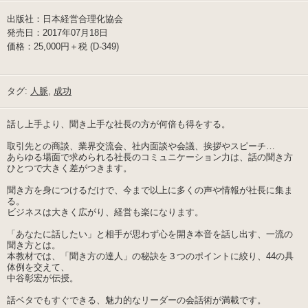
出版社：日本経営合理化協会
発売日：2017年07月18日
価格：25,000円＋税 (D-349)
タグ:
人脈
,
成功
話し上手より、聞き上手な社長の方が何倍も得をする。
取引先との商談、業界交流会、社内面談や会議、挨拶やスピーチ…
あらゆる場面で求められる社長のコミュニケーション力は、話の聞き方
ひとつで大きく差がつきます。
聞き方を身につけるだけで、今まで以上に多くの声や情報が社長に集ま
る。
ビジネスは大きく広がり、経営も楽になります。
「あなたに話したい」と相手が思わず心を開き本音を話し出す、一流の
聞き方とは。
本教材では、「聞き方の達人」の秘訣を３つのポイントに絞り、44の具
体例を交えて、
中谷彰宏が伝授。
話ベタでもすぐできる、魅力的なリーダーの会話術が満載です。