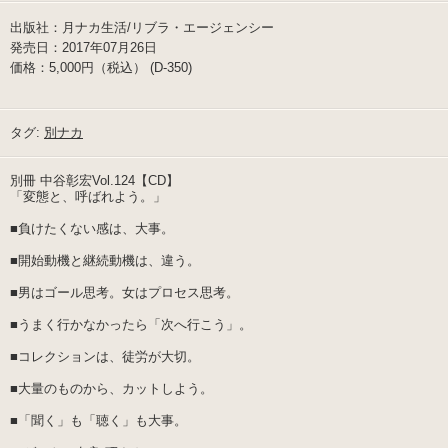
出版社：月ナカ生活/リブラ・エージェンシー
発売日：2017年07月26日
価格：5,000円（税込） (D-350)
タグ:
別ナカ
別冊 中谷彰宏Vol.124【CD】
「変態と、呼ばれよう。」
■負けたくない感は、大事。
■開始動機と継続動機は、違う。
■男はゴール思考。女はプロセス思考。
■うまく行かなかったら「次へ行こう」。
■コレクションは、徒労が大切。
■大量のものから、カットしよう。
■「聞く」も「聴く」も大事。