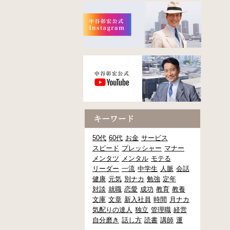
50代
60代
お金
サービス
スピード
プレッシャー
マナー
メンタツ
メンタル
モテる
リーダー
一流
中学生
人脈
会話
健康
元気
別ナカ
勉強
定年
対談
就職
恋愛
成功
教育
教養
文庫
文章
新入社員
時間
月ナカ
気配りの達人
独立
管理職
経営
自分磨き
話し方
読書
講師
運