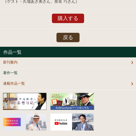
（ゲスト・久瑠あさ美さん、奈良 巧さん）
購入する
戻る
作品一覧
新刊案内
著作一覧
連載作品一覧