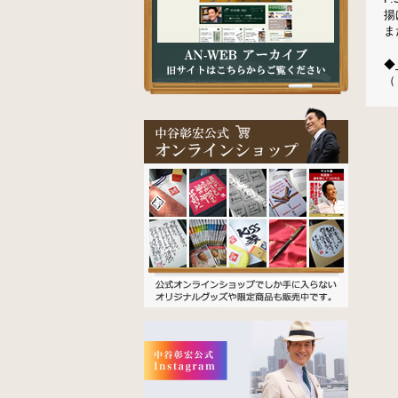
揚
ま
◆
（