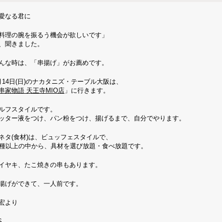
愛なる君に
料理の腕を振るう機会が欲しいです」
、聞きました。
んな時は、「串揚げ」がお薦めです。
月14日(日)のナカタニズ・テーブル大阪は、
串家物語 天王寺MIO店
」に行きます。
ルフスタイルです。
ッター液をつけ、パン粉をつけ、揚げるまで、自分でやります。
ネタ(食材)は、ビュッフェスタイルで、
0種以上の中から、具材を選び放題・食べ放題です。
イヤキ、たこ焼きの串もあります。
揚げができて、一人前です。
宏より
S.