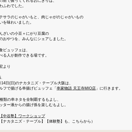
の前で握ってくれるおにぎりは、
わふわでした。
テサラのじゃがいもと、肉じゃがのじゃがいもの
いを味わいました。
んざいの小豆＋にがり豆腐の
のおやつを、みんなにシェアしました。
食ビュッフェは、
べる人が創作できる場です。
宏より
S.
月14日(日)のナカタニズ・テーブル大阪は、
ルフで揚げる串揚げビュッフェ「
串家物語 天王寺MIO店
」に行きます。
0種類の串ネタを全制覇するもよし、
ッター液からの揚げ係を楽しむもよし。
【中谷塾】ワークショップ
【ナカタニズ・テーブル】【体験塾】も、こちらから）