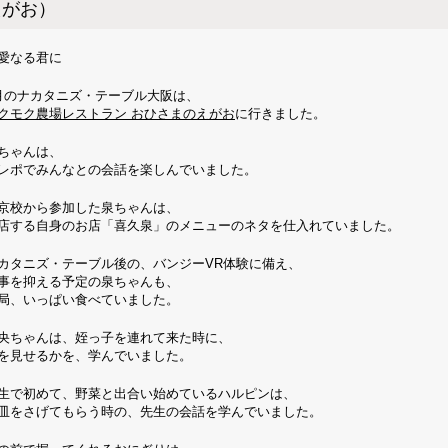
えがお）
愛なる君に
月のナカタニズ・テーブル大阪は、
クモク農場レストラン おひさまのえがお
に行きました。
ちゃんは、
レポでみんなとの会話を楽しんでいました。
京校から参加した泉ちゃんは、
店する自身のお店「喜久泉」のメニューのネタを仕入れていました。
カタニズ・テーブル後の、バンジーVR体験に備え、
事を抑える予定の泉ちゃんも、
局、いっぱい食べていました。
央ちゃんは、姪っ子を連れて来た時に、
を見せるかを、学んでいました。
生で初めて、野菜と出合い始めているハルピンは、
皿をさげてもらう時の、先生の会話を学んでいました。