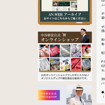
目
ふ
ポ
違
ぜ
僕
和
食
彰
P.
6
セ
3
バ
◆
（