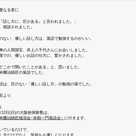
愛なる君に
『話し方に、圧がある』と言われました。」
、相談されました。
のない、優しい話し方は、落語で勉強するのがいい。
舞の人間国宝、井上八千代さんにお会いしました。
屋での、優しいお話の仕方に、驚かされました。
どこかで聞いたことがある」と、思いました。
米團治師匠の落語でした。
語は、圧のない「優しい話し方」の勉強の場でした。
宏より
S.
月12日(日)の大阪校体験塾は、
米團治師匠独演会~米朝一門落語会~
に行きます。
いているだけで、
し方だけでなく、気持ちも優しくなります。