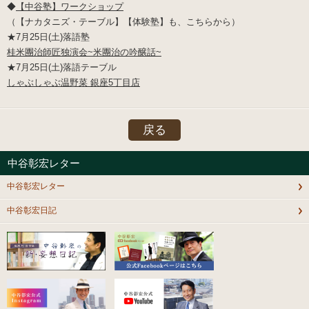
◆
【中谷塾】ワークショップ
（【ナカタニズ・テーブル】【体験塾】も、こちらから）
★7月25日(土)落語塾
桂米團治師匠独演会~米團治の吟醸話~
★7月25日(土)落語テーブル
しゃぶしゃぶ温野菜 銀座5丁目店
戻る
中谷彰宏レター
中谷彰宏レター
中谷彰宏日記