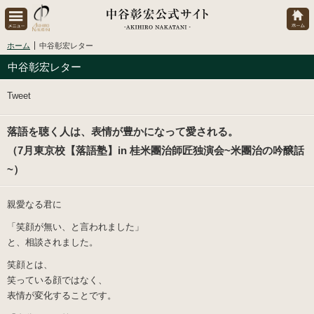
ホーム
中谷彰宏レター
中谷彰宏レター
Tweet
落語を聴く人は、表情が豊かになって愛される。
（7月東京校【落語塾】in 桂米團治師匠独演会~米團治の吟醸話
~）
親愛なる君に
「笑顔が無い、と言われました」
と、相談されました。
笑顔とは、
笑っている顔ではなく、
表情が変化することです。