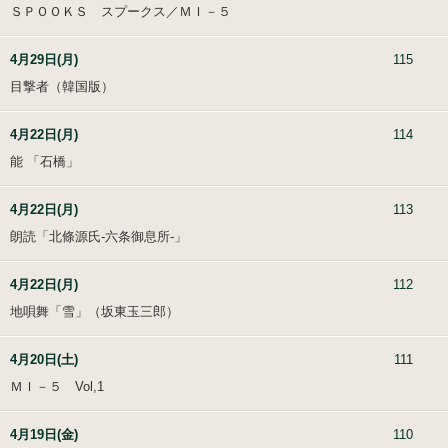
ＳＰＯＯＫＳ スプークス／ＭＩ－５
4月29日(月)
115
目撃者（韓国版）
4月22日(月)
114
能 「石橋」
4月22日(月)
113
朗読「北條源氏-六条御息所-」
4月22日(月)
112
地唄舞「雪」（坂東玉三郎）
4月20日(土)
111
ＭＩ－５ Vol,1
4月19日(金)
110