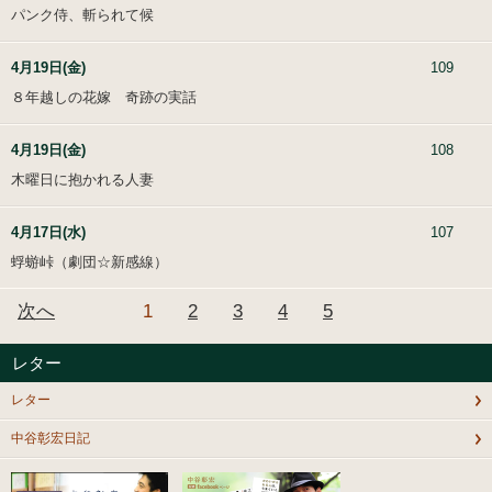
パンク侍、斬られて候
4月19日(金)
109
８年越しの花嫁 奇跡の実話
4月19日(金)
108
木曜日に抱かれる人妻
4月17日(水)
107
蜉蝣峠（劇団☆新感線）
次へ
1
2
3
4
5
レター
レター
中谷彰宏日記