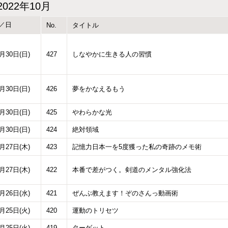
2022年10月
／日
No.
タイトル
0月30日(日)
427
しなやかに生きる人の習慣
0月30日(日)
426
夢をかなえるもう
0月30日(日)
425
やわらかな光
0月30日(日)
424
絶対領域
0月27日(木)
423
記憶力日本一を5度獲った私の奇跡のメモ術
0月27日(木)
422
本番で差がつく。剣道のメンタル強化法
0月26日(水)
421
ぜんぶ教えます！ぞのさんっ動画術
0月25日(火)
420
運動のトリセツ
0月25日(火)
419
ターゲット