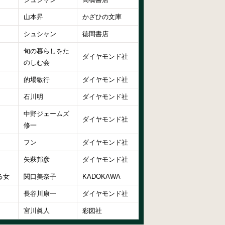
山本昇
かざひの文庫
シュシャン
徳間書店
旬の暮らしをた
ダイヤモンド社
のしむ会
的場敏行
ダイヤモンド社
石川明
ダイヤモンド社
中野ジェームズ
ダイヤモンド社
修一
フン
ダイヤモンド社
矢萩邦彦
ダイヤモンド社
る女
関口美奈子
KADOKAWA
長谷川康一
ダイヤモンド社
宮川眞人
彩図社