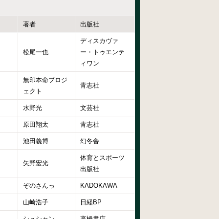
著者
出版社
ディスカヴァ
松尾一也
ー・トゥエンテ
ィワン
無印本命プロジ
青志社
ェクト
水野光
文芸社
原田翔太
青志社
池田義博
幻冬舎
体育とスポーツ
矢野宏光
出版社
ぞのさんっ
KADOKAWA
山崎浩子
日経BP
シュシャン
高橋書店