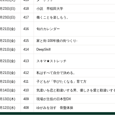
0月23日(日)
418
小説 早稲田大学
0月23日(日)
417
働くことを楽しもう。
0月21日(金)
416
旬のカレンダー
0月21日(金)
415
家と街-100年後の街つくり-
0月21日(金)
414
DeepSkill
0月21日(金)
413
スキマ★ストレッチ
0月21日(金)
412
私はすべて自分で決める。
0月21日(金)
411
子どもが「学びたくなる」育て方
0月14日(金)
410
気遣いを恋と勘違いする男、優しさを愛と勘違いす
0月13日(木)
409
現場が主役の日本型DX
0月12日(水)
408
ゆがみを治す 骨盤体操