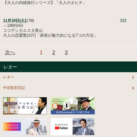
【大人の内緒旅行シリーズ】「大人のタヒチ」
11月18日(土)
17時
333
～18時50分
ココデシカエスタ青山
大人の恋愛塾(107)「表情が魅力的になる7つの方法」
次へ
1
2
3
レター
レター
中谷彰宏日記