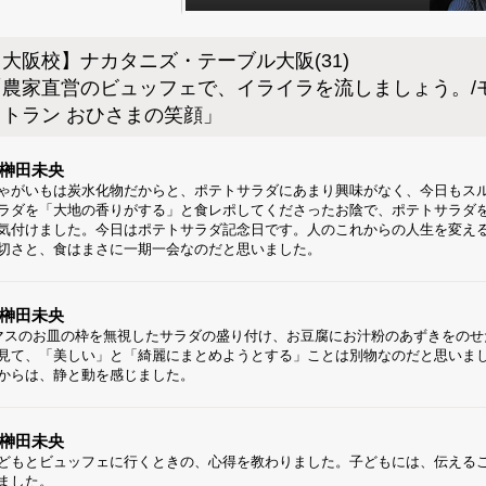
【大阪校】ナカタニズ・テーブル大阪(31)
「農家直営のビュッフェで、イライラを流しましょう。/
ストラン おひさまの笑顔」
榊田未央
ゃがいもは炭水化物だからと、ポテトサラダにあまり興味がなく、今日もス
ラダを「大地の香りがする」と食レポしてくださったお陰で、ポテトサラダ
気付けました。今日はポテトサラダ記念日です。人のこれからの人生を変え
切さと、食はまさに一期一会なのだと思いました。
榊田未央
マスのお皿の枠を無視したサラダの盛り付け、お豆腐にお汁粉のあずきをの
見て、「美しい」と「綺麗にまとめようとする」ことは別物なのだと思いま
からは、静と動を感じました。
榊田未央
どもとビュッフェに行くときの、心得を教わりました。子どもには、伝える
ました。