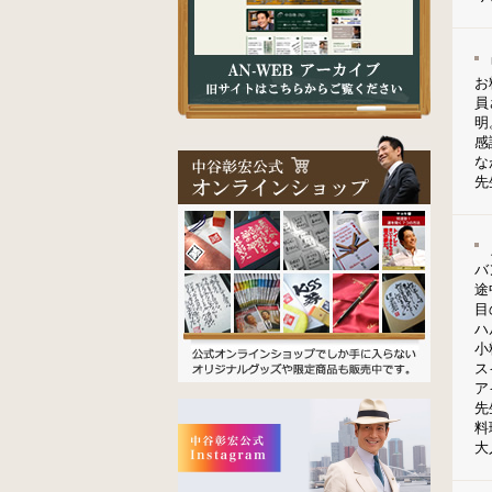
お
員
明
感
な
先
バ
途
目
ハ
小
ス
ア
先
料
大