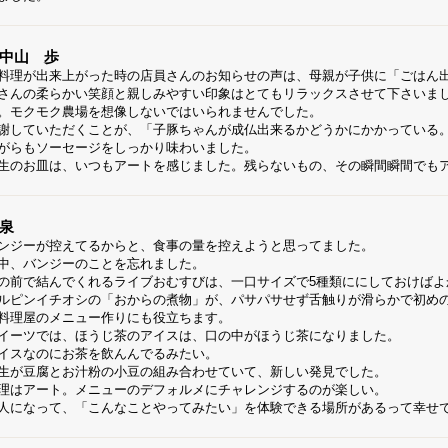
中山 歩
料理が出来上がった時の店員さんのお知らせの声は、母親が子供に「ごはん
さんの柔らかい笑顔と親しみやすい印象はとてもリラックスさせて下さいま
。モクモク農場を想像しないではいられませんでした。
謝していただくことが、「子豚ちゃんが成仏出来るかどうかにかかっている
がらもソーセージをしっかり味わいました。
生のお皿は、いつもアートを感じました。残らないもの、その瞬間瞬間でも
泉
ンジーが控えてるからと、食事の量を控えようと思ってました。
中、バンジーのことを忘れました。
の前で結んでくれるライブおむすびは、一口サイズで5種類ににしておけばよ
ルピンイチオシの「おからの煮物」が、パサパサせず舌触りが滑らかで初め
料理屋のメニュー作りにも役立ちます。
イーツでは、ほうじ茶のアイスは、口の中がほうじ茶になりました。
イスなのにお茶を飲んんでるみたい。
生が豆腐とお汁粉の小豆の組み合わせていて、新しい発見でした。
理はアート。メニューのデフォルメにチャレンジするのが楽しい。
人になって、「こんなことやってみたい」を体験できる場所があるって幸せ