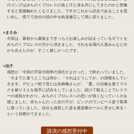
のゴングはみちのくプロレスの血と汗と涙を共にしてきたのかと想像
すると直接触れたくなりました。ですがこれから試合であることを思
い出し、慌てて自分の頭の中を軌道修正して席に戻りました。
■
まさみ
今回は、最初から最後までぎっちりお楽しみが詰まっているギフトを
みちのくプロレスの方から頂きました。それを会場の人達みんなと分
かち合えたのが、すごく嬉しかったです。
■
法子
感想が「今回の宇宙大戦争の演出がよかった」で終わっていました。
「今までと違うところは何か」「それはどうしてか」の深堀をしてい
きます。デビュー戦で見た山谷林檎さんが、「愛」の法被を着てマス
クを被り２人を相手に試合をしていました。続けて観ることでレスラ
ーの成長がわかり、みちのくプロレスへの思いが強くなっていくのを
感じました。赤ちゃんだった女の子が、ピンクのワンピース姿で客席
に座っていました。自分も成長した姿を後楽園ホールに見せに来る！
という目標ができました。
講演の感想受付中