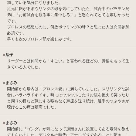
加している気分になりました。
足元に転がるボウリングの球を気にしていたら、試合中のバラモン兄
弟に「お前試合を観る事に集中しろ！」と怒られてとても嬉しかった
です。
プロレスの感想なのに、何故ボウリングの球？と思った人は次回参加
必須です。
早くも次のプロレス部が楽しみです。
■
法子
リーダーとは仲間から「すごい」と言われるほどの、覚悟をもって生
きている人でした。
■
まさみ
開始前から場内は「プロレス愛」に満ちていました。スリリングな試
合にハラハラドキドキ、時にはウルウルしたりお腹を抱えて笑ったり
と周りの目など気にする暇もなく声援を送り続け、選手のつぶやきが
聴けるこの席は最高でした。
■
まさみ
開始前に『ゴング』が気になって加瀬さんに設置してある場所を教え
てもらいました。デジタルの時代にアナログ式であることに驚き、こ