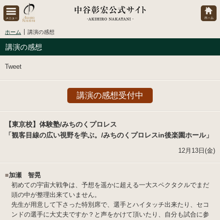
ホーム
講演の感想
講演の感想
Tweet
講演の感想受付中
【東京校】体験塾/みちのくプロレス
「観客目線の広い視野を学ぶ。/みちのくプロレスin後楽園ホール」
12月13日(金)
■
加瀬 智晃
初めての宇宙大戦争は、予想を遥かに超える一大スペクタクルでまだ
頭の中が整理出来ていません。
先生が用意して下さった特別席で、選手とハイタッチ出来たり、セコ
ンドの選手に大丈夫ですか？と声をかけて頂いたり、自分も試合に参