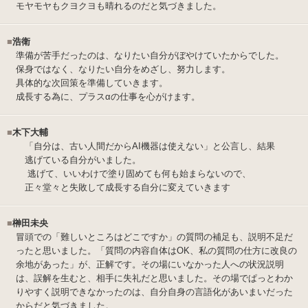
モヤモヤもクヨクヨも晴れるのだと気づきました。
■
浩衛
準備が苦手だったのは、なりたい自分がぼやけていたからでした。
保身ではなく、なりたい自分をめざし、努力します。
具体的な次回策を準備していきます。
成長する為に、プラスαの仕事を心がけます。
■
木下大輔
「自分は、古い人間だからAI機器は使えない」と公言し、結果
逃げている自分がいました。
逃げて、いいわけで塗り固めても何も始まらないので、
正々堂々と失敗して成長する自分に変えていきます
■
榊田未央
冒頭での「難しいところはどこですか」の質問の補足も、説明不足だ
ったと思いました。「質問の内容自体はOK、私の質問の仕方に改良の
余地があった」が、正解です。その場にいなかった人への状況説明
は、誤解を生むと、相手に失礼だと思いました。その場でぱっとわか
りやすく説明できなかったのは、自分自身の言語化があいまいだった
からだと気づきました。