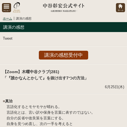
ホーム
講演の感想
講演の感想
Tweet
講演の感想受付中
【Zoom】木曜中谷クラブ(281)
「『誰かなんとかして』を抜け出す7つの方法」
6月25日(木)
■
真治
言語化するとモヤモヤが晴れる。
言語化とは、言い訳や保身を言葉に表すのではない。
自分の反省や改良策を言葉にする。
自身を見つめ直し、次の一手を考えると