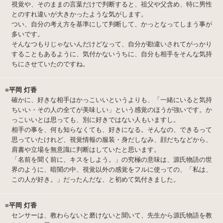
視覚や、そのままの言葉だけで判断すると、祖父や父含め、特に男性
とのすれ違いが大きかったような気がします。
つい、自分の考え方を基準にして判断して、かっとなってしまう事が
多いです。
そんなつもりじゃないんだけどなって、自分が勘違いされてがっかり
することもあるように、気付かないうちに、自分も相手をそんな気持
ちにさせていたのですね。
■
平岡 灯香
確かに、好きな相手はかっこいいというよりも、「一緒にいると気持
ちいい・その人の全てが美味しい」という感覚のほうが強いです。か
っこいいとは思っても、別に好きではない人もいますし。
相手の事を、何も知らなくても、好きになる。そんなの、できるって
思っていたけれど、視覚情報の服装・身だしなみ、顔だちなどから、
肩書や立場を無意識に判断はしていたと思います。
「名前を聞く前に、キスをしよう。」の究極の意味は、源氏物語の世
界のように、暗闇の中、視覚以外の感覚をフルに使っての、「私は、
この人が好き。」だったんだな、と初めて気付きました。
■
平岡 灯香
センサーは、教わらないと磨けないと聞いて、先生から源氏物語を教