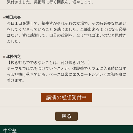
気付きました。美術展に行く回数を、増やします。
■
榊田未央
今日１日を通して、塾生皆がそれぞれの立場で、その時必要な気遣い
をしてくださっていることを感じました。全部出来るようになる必要
はない。皆に感謝して、自分の役割を、全うすればよいのだと気付き
ました。
■
田村信之
【抜き打ちでできないことは、付け焼き刃だ。】
テーブルでは気をつけていたことが、体験塾でカフェに入る時にはす
っぽり抜け落ちている。ベースは常にエスコートだという意識を身に
着けます。
講演の感想受付中
戻る
中谷塾