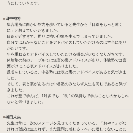
うにしていきます。
■
田中裕将
集合場所に向かい館内を歩いていると先生から「目線をもっと遠く
に」と教えていただきました。
目線が近すぎて、周りに怖い印象を生んでしまっていました。
自分ではわからないことをアドバイスしていただけるのは本当にあり
がたいです。
年を重ねるとアドバイスしていただける機会が少なくなりがちです。
体験塾の前のテーブルでは無言の裏アドバイスがあり、体験塾では言
葉がけによる表アドバイスがありました。
反省をしていると、中谷塾には表と裏のアドバイスがあると気づきま
した。
そして、表と裏があるのは中谷塾のみならず人生も同じであると気づ
きました。
これが塾で学んだ、1対多でも、1対1の気持ちで学ぶことなのかもしれ
ないと気づきました。
■
榊田未央
先生は常に、次のステージを見せてくださっている。「おや？」がな
ければ仮説は生まれず、まだ疑問に感じるレベルに達してないことに