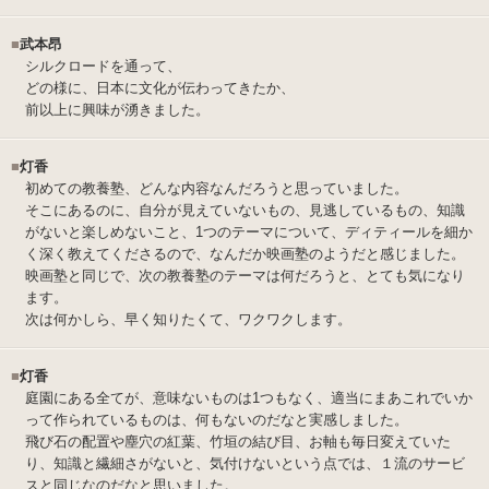
■
武本昂
シルクロードを通って、
どの様に、日本に文化が伝わってきたか、
前以上に興味が湧きました。
■
灯香
初めての教養塾、どんな内容なんだろうと思っていました。
そこにあるのに、自分が見えていないもの、見逃しているもの、知識
がないと楽しめないこと、1つのテーマについて、ディティールを細か
く深く教えてくださるので、なんだか映画塾のようだと感じました。
映画塾と同じで、次の教養塾のテーマは何だろうと、とても気になり
ます。
次は何かしら、早く知りたくて、ワクワクします。
■
灯香
庭園にある全てが、意味ないものは1つもなく、適当にまあこれでいか
って作られているものは、何もないのだなと実感しました。
飛び石の配置や塵穴の紅葉、竹垣の結び目、お軸も毎日変えていた
り、知識と繊細さがないと、気付けないという点では、１流のサービ
スと同じなのだなと思いました。