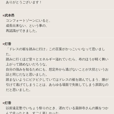
ありがとうございます！
■
武本昂
コンフォートゾーンにいると、
成長出来ない、という事の、
再認識ができました。
■
灯香
「ドレスの裾を踏みに行け」この言葉がかっこいいなって思いまし
た。
踏みに行くほど堂々とエネルギー溢れていたら、布のほうが軽く舞い
上がって踏めないだろうな。
自分の強みを知るためにも、想定外から逃げないことが大切というお
話と同じだなと思いました。
踏まないようにビクビクしていてはドレスの裾を踏んでしまう、腰が
引けて逃げてしまうことは、あらゆる場面で失敗してしまう原因なの
だと思いました。
■
灯香
以前遠足塾でいちょう祭りのとき、遅れている薬師寺さんの腕をつか
んで走ったとき、すごく楽しかった。