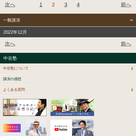
次へ
1
2
3
4
前へ
一般講演
2022年12月
次へ
前へ
中谷塾
中谷塾について
講演の感想
よくある質問