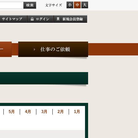
5月
4月
3月
2月
1月