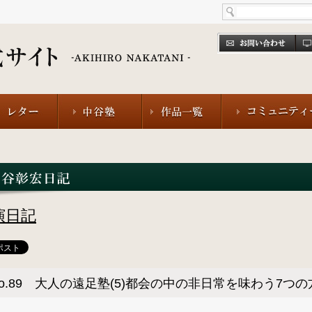
演日記
o.89 大人の遠足塾(5)都会の中の非日常を味わう7つの