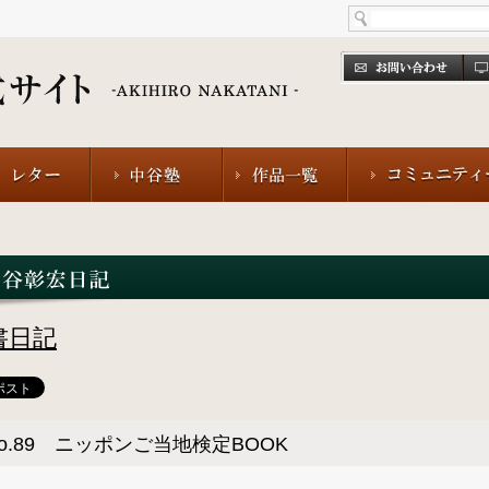
書日記
o.89 ニッポンご当地検定BOOK