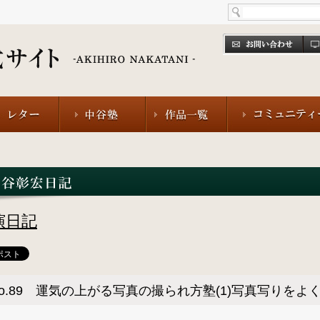
演日記
o.89 運気の上がる写真の撮られ方塾(1)写真写りをよ