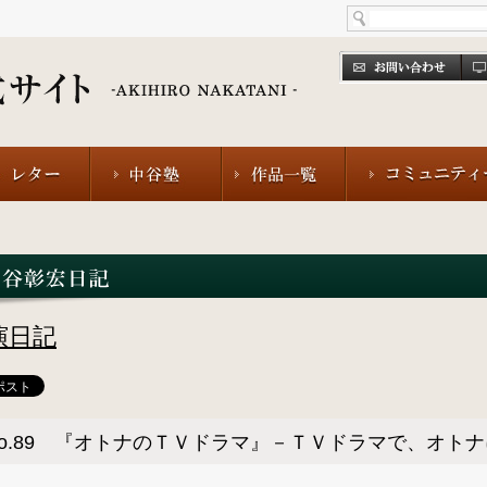
演日記
No.89 『オトナのＴＶドラマ』－ＴＶドラマで、オト