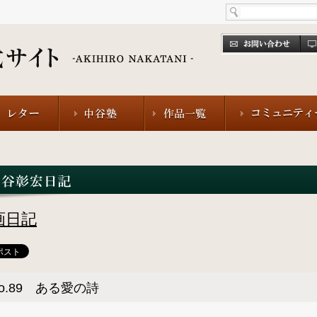
画日記
o.89 ある愛の詩