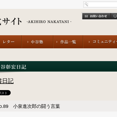
書日記
o.89 小泉進次郎の闘う言葉