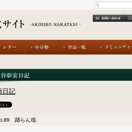
画日記
o.89 踊らん哉