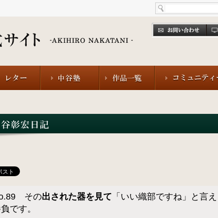
o.89 その
出された器を見て
「いい織部ですね」と言え
勝負です。