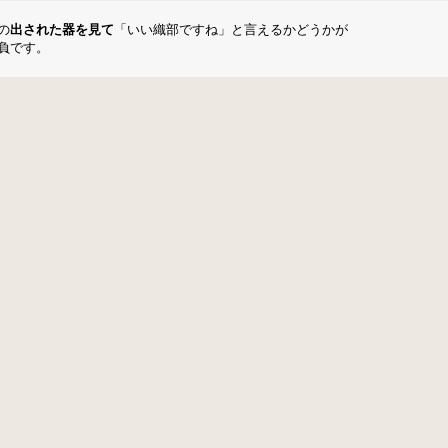
の
出された器を見て
「いい織部ですね」と言えるかどうかが
負です。