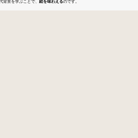
代背景を学ぶことで、
絵を味わえる
のです。