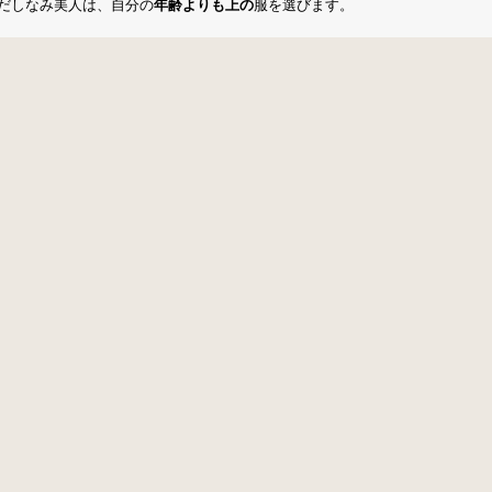
だしなみ美人は、自分の
年齢よりも上の
服を選びます。