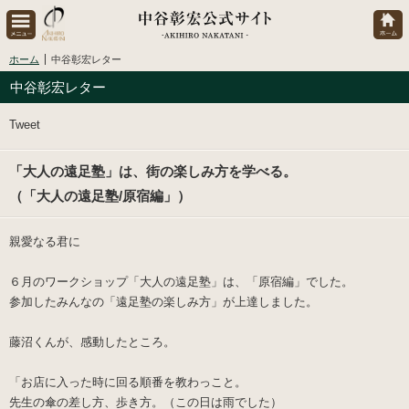
ホーム
中谷彰宏レター
中谷彰宏レター
Tweet
「大人の遠足塾」は、街の楽しみ方を学べる。
（「大人の遠足塾/原宿編」）
親愛なる君に
６月の
ワークショップ「大人の遠足塾」
は、「
原宿編
」でした。
参加したみんなの「遠足塾の楽しみ方」が上達しました。
藤沼くん
が、感動したところ。
「お店に入った時に回る順番を教わっこと。
先生の傘の差し方、歩き方。（この日は雨でした）