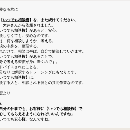
愛なる君に
【
いつでも相談権
】を、また続けてください
」
、大井さんから依頼されました。
いつでも相談権】があると、安心。
談しなくても、安心なのです。
は、何を相談しようか、考える。
談の中身を、整理する。
れだけで、相談は半ば、自分で解決していきます。
いつでも相談権】があることで、
分で考える習慣が身に着くのです。
ドバイスされたことを、
分なりに解釈するトレーンングにもなります。
いつでも相談権】は、
談する人と、相談される側との共同作業なのです。
宏より
S.
自分の仕事でも、お客様に【いつでも相談権】で
心してもらえるようになればいいんですね
」
いつでも安心権」なんですね。