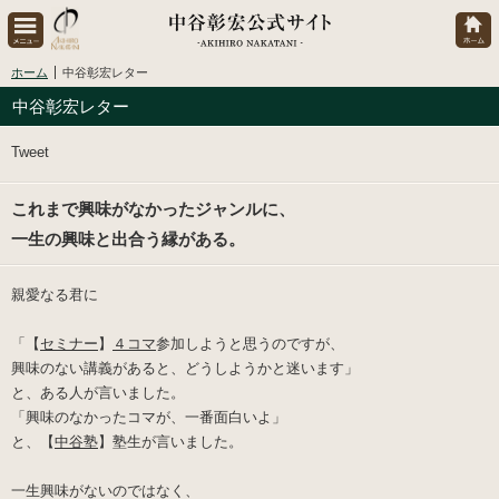
ホーム
中谷彰宏レター
中谷彰宏レター
Tweet
これまで興味がなかったジャンルに、
一生の興味と出合う縁がある。
親愛なる君に
「
【
セミナー
】
４コマ
参加しようと思うのですが、
興味のない講義があると、どうしようかと迷います
」
と、ある人が言いました。
「興味のなかったコマが、一番面白いよ」
と、【
中谷塾
】塾生が言いました。
一生興味がないのではなく、