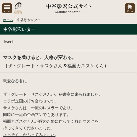
ホーム
中谷彰宏レター
中谷彰宏レター
Tweet
マスクを着けると、人格が変わる。
（
ザ・グレート・サスケさん
＆
福面カズスケくん
）
親愛なる君に
ザ・グレート・サスケさん
が、秘書室に来られました。
コラボ企画の打ち合わせです。
サスケさんは、一流のレスラーであり、
同時に一流の企画マンでもあります。
福面カズスケくん
が僕のために作ってくれたマスクを、
持ってきてくださいました。
さっそく、かぶってみました
。