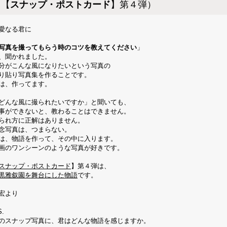
（【
スナップ・ポストカード
】第４弾）
愛なる君に
写真を撮ってもらう時のコツを教えてください
」
、聞かれました。
分がこんな風になりたいという写真の
り貼り写真集を作ることです。
は、作ってます。
どんな風に撮られたいですか」と聞いても、
事ができないと、教わることはできません。
られ方に正解はありません。
念写真は、つまらない。
は、物語を作って、その中に入ります。
画のワンシーンのような写真が好きです。
スナップ・ポストカード
】第４弾は、
黒雅叙園を舞台にした物語
です。
宏より
S.
のスナップ写真に、君はどんな物語を感じますか。