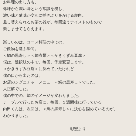
お料理の出し方も、
薄味から濃い味という常識を覆し、
濃い味と薄味が交互に揺さぶりをかける趣向。
差し替えられるお茶の器が、毎回違うテイストのもので
楽しませてもらえます。
楽しいのは、コース料理の中での、
ご飯物を選ぶ瞬間。
＜鯛の黒寿し＞＜鯛煮麺＞＜かきうずみ豆腐＞
僕は、選択肢の中で、毎回、予定変更します。
＜かきうずみ豆腐＞に決めていたけれど、
僕の口から出たのは、
お店のシグニチャーメニュー＜鯛の黒寿し＞でした。
大正解でした。
僕の中での、鯛のイメージが変わりました。
テーブルで行ったお店に、毎回、１週間後に行っている
内田くんは、次回は、＜鯛の黒寿し＞に決心を固めているのが、
わかりました。
彰宏より