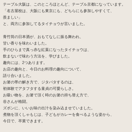
テーブル大阪は、このところほとんど、テーブル京都になっています。
「名古屋校は、大阪にも東京にも、どちらにも参加しやすくて、
羨ましい」
と、両方に参加してるタイチョウが言いました。
青竹筒の日本酒が、おもてなしに振る舞われ、
甘い香りを味わいました。
手のひらまで真っ赤な紅葉になったタイチョウは、
飲まないで味わう方法を、学びました。
趣向には、2つあります。
お店の趣向と、今日のお料理の趣向について、
語り合いました。
お箸の帯の解き方で、ジタバタするのは、
初体験でアタフタする童貞の可愛らしさ。
お吸い物を、お箸で頂く時のお箸の持ち替え方で、
谷さんが格闘。
ズボンに、いいお味の出汁を染み込ませていました。
煮物を頂くしゃもじは、子どもがカレーを食べるような姿から、
今日で、卒業できます。