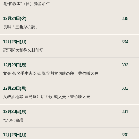
創作“鞍馬”（笛）藤舎名生
12月24日(火)
335
長唄「三曲糸の調」
12月23日(月)
334
恋飛脚大和往来封印切
12月23日(月)
333
文楽 仮名手本忠臣蔵 塩谷判官切腹の段 豊竹咲太夫
12月23日(月)
332
女殺油地獄 豊島屋油店の段 義太夫・豊竹咲太夫
12月23日(月)
331
七つの会議
12月23日(月)
330