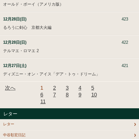
オールド・ボーイ（アメリカ版）
12月28日(日)
423
るろうに剣心 京都大火編
12月28日(日)
422
テルマエ・ロマエ 2
12月27日(土)
421
ディズニー・オン・アイス「デア・トゥ・ドリーム」
次へ
1
2
3
4
5
6
7
8
9
10
11
レター
レター
中谷彰宏日記