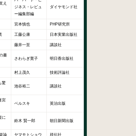
支え
ジネス・レビュ
ダイヤモンド社
ー編集部編
宮本慎也
PHP研究所
慣
工藤公康
日本実業出版社
藤井一至
講談社
の書
さわらぎ寛子
明日香出版社
村上茂久
技術評論社
も驚
池谷裕二
講談社
迷宮
ベルスキ
英治出版
資に
鈴木 賢一郎
朝日新聞出版
楽論
ヤマモトショウ
祥伝社