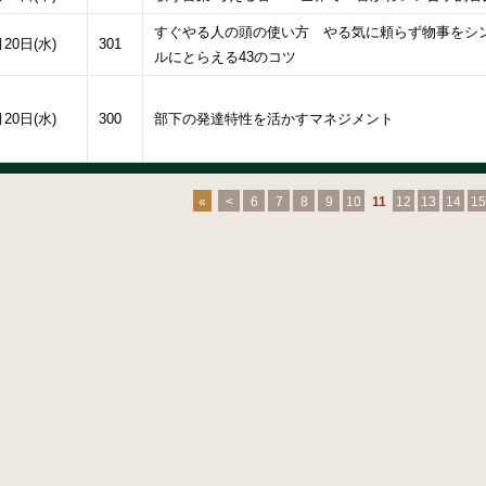
すぐやる人の頭の使い方 やる気に頼らず物事をシ
月20日(水)
301
ルにとらえる43のコツ
月20日(水)
300
部下の発達特性を活かすマネジメント
«
<
6
7
8
9
10
11
12
13
14
15