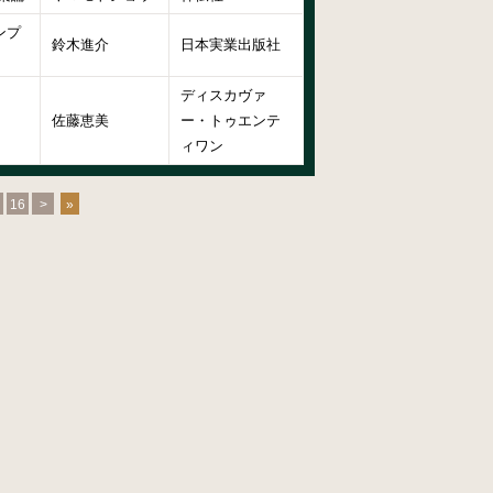
ンプ
鈴木進介
日本実業出版社
ディスカヴァ
佐藤恵美
ー・トゥエンテ
ィワン
16
>
»