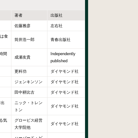
著者
出版社
佐藤雅彦
左右社
割は食
筒井浩一郎
青春出版社
時間
Independently
成瀬友貴
published
更科功
ダイヤモンド社
ジェンキンソン
ダイヤモンド社
田中耕比古
ダイヤモンド社
け出
ニック・トレン
ダイヤモンド社
トン
る気
グロービス経営
ダイヤモンド社
大学院他
ハーバード・ビ