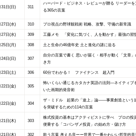
ハーバード・ビジネス・レビューが贈る リーダーを
月31日(日)
311
る365の言葉
月27日(水)
310
プロ視点の野球観戦術 戦略、攻撃、守備の新常識
月27日(水)
309
工藤メモ 「変化に気づく、人を動かす」最強の習
月25日(月)
308
土と生命の46億年史 土と進化の謎に迫る
自分の言葉で書く 思いが届く・相手が動く「文章」
月24日(日)
307
き方
月23日(土)
306
60分でわかる！ ファイナンス 超入門
怖いくらい通じるカタカナ英語の法則―ネイティブ
月22日(金)
305
いた画期的発音術
ザ・ミドル 起業の「途上」論――事業創造という
月22日(金)
304
を突破するための114の言葉
株式投資の基本はアクティビストに学べ プロの投
月21日(木)
303
便乗する「コバンザメ投資」の始め方・儲け方
月21日(木)
302
歌う言葉 考える音ーー世界で一番かわいい哲学的音