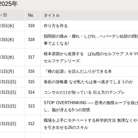
2025年
／日
No.
タイトル
月3日(水)
319
作り方を作る
指関節の痛み・腫れ・しびれ…ヘバーデン結節の8
月3日(水)
318
事でよくなる!
根本原因から改善する ばね指のセルフケア スキマ
月3日(水)
317
セルフケアシリーズ
月1日(月)
316
『種の起源』を読んだふりができる本
月31日(日)
315
食欲の攻略書 なぜ私たちは食べ過ぎてしまうのか
月31日(日)
314
コンサルだけが知っている 伝え方のテンプレ
STOP OVERTHINKING ── 思考の無限ループを抜
月31日(日)
313
し、脳が冴える5つの習慣
職場を上手にモチベートする科学的方法 無理なくや
月31日(日)
312
を引き出せる26のスキル