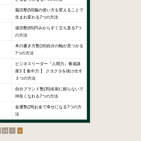
脳活塾(50)脳の使い方を変えることで
生まれ変わる7つの方法
成功塾(65)凹みからすぐ立ち直る7つ
の方法
本の書き方塾(16)自分の軸が見つかる
7つの方法
ビジネスリーダー『人間力』養成講
座3【 集中力 】 クヨクヨを抜け出す
３つの方法
自分ブランド塾(35)名刺に頼らないで
仲良くなれる7つの方法
金運塾(28)お金で幸せになる7つの方
法
14
>
»