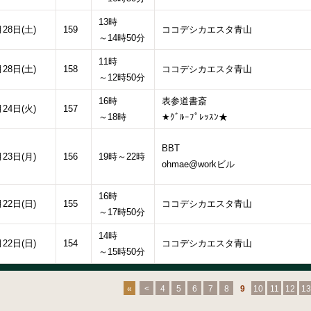
13時
月28日(土)
159
ココデシカエスタ青山
～14時50分
11時
月28日(土)
158
ココデシカエスタ青山
～12時50分
16時
表参道書斎
月24日(火)
157
～18時
★ｸﾞﾙｰﾌﾟﾚｯｽﾝ★
BBT
月23日(月)
156
19時～22時
ohmae@workビル
16時
月22日(日)
155
ココデシカエスタ青山
～17時50分
14時
月22日(日)
154
ココデシカエスタ青山
～15時50分
«
<
4
5
6
7
8
9
10
11
12
13