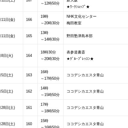
月12日(土)
167
新大阪
～12時50分
★ﾜｰｸｼｮｯﾌﾟ★
19時
NHK文化センター
月11日(金)
166
～20時30分
梅田教室
13時
月11日(金)
165
野田塾津島本部
～14時30分
18時30分
表参道書斎
月8日(火)
164
～20時30分
★ｸﾞﾙｰﾌﾟﾚｯｽﾝ★
16時
月5日(土)
163
ココデシカエスタ青山
～17時50分
14時
月5日(土)
162
ココデシカエスタ青山
～15時50分
17時
月28日(土)
161
ココデシカエスタ青山
～18時50分
15時
月28日(土)
160
ココデシカエスタ青山
～16時50分