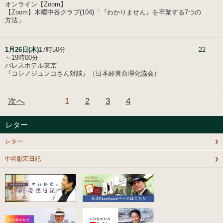
オンライン【Zoom】
【Zoom】木曜中谷クラブ(104)「『わかりません』を卒業する7つの
方法」
1月26日(木)
17時50分
22
～19時00分
パレスホテル東京
『コシノジュンコさん対談』（日本経営合理化協会）
次へ
1
2
3
4
レター
レター
中谷彰宏日記