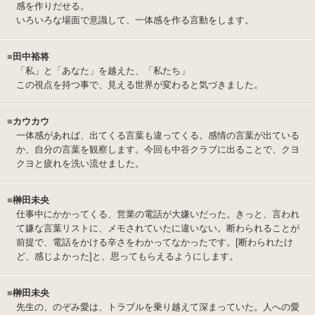
感を作りだせる。
いろいろな場面で意識して、一体感を作る言動をします。
■
田中裕将
「私」と「あなた」を越えた、「私たち」
この視点を持つ事で、見える世界が変わると気づきました。
■
カウカウ
一体感があれば、出てくる言葉も違ってくる。感情の言葉が出ている
か、自分の言葉を観察します。今回も中谷クラブに出ることで、クヨ
クヨと疲れを洗い流せました。
■
榊田未央
仕事中にかかってくる、営業の電話が大嫌いだった。きっと、言われ
て嫌な言葉リストに、メモされていたに違いない。断わられることが
前提で、電話をかける辛さをわかってなかったです。[断わられたけ
ど、感じよかった]と、思ってもらえるようにします。
■
榊田未央
先生の、のぞみ愛は、トラブルを乗り越えて深まっていた。人への愛