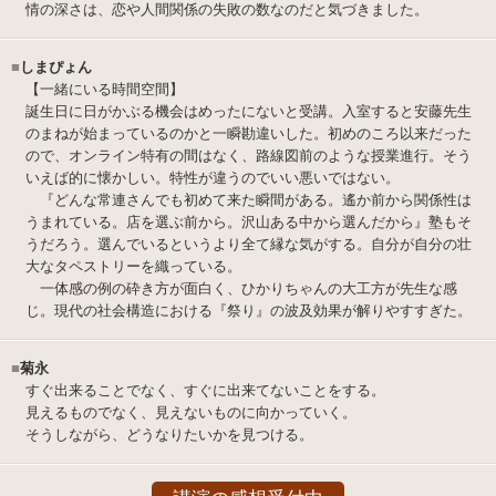
情の深さは、恋や人間関係の失敗の数なのだと気づきました。
■
しまぴょん
【一緒にいる時間空間】
誕生日に日がかぶる機会はめったにないと受講。入室すると安藤先生
のまねが始まっているのかと一瞬勘違いした。初めのころ以来だった
ので、オンライン特有の間はなく、路線図前のような授業進行。そう
いえば的に懐かしい。特性が違うのでいい悪いではない。
『どんな常連さんでも初めて来た瞬間がある。遙か前から関係性は
うまれている。店を選ぶ前から。沢山ある中から選んだから』塾もそ
うだろう。選んでいるというより全て縁な気がする。自分が自分の壮
大なタペストリーを織っている。
一体感の例の砕き方が面白く、ひかりちゃんの大工方が先生な感
じ。現代の社会構造における『祭り』の波及効果が解りやすすぎた。
■
菊永
すぐ出来ることでなく、すぐに出来てないことをする。
見えるものでなく、見えないものに向かっていく。
そうしながら、どうなりたいかを見つける。