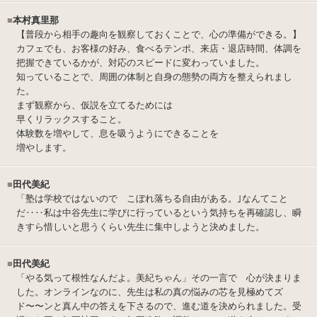
■
本村真里那
【普段から相手の趣向を観察しておくことで、心の準備ができる。】
カフェでも、お客様の好み、食べるテンポ、来店・退店時間、体調を
把握できているかが、対応のスピードに変わっていました。
知っていることで、周囲の体制と自身の態勢の両方を整えられまし
た。
まず観察から、仮説を立てるためには
早くリラックスすること。
体験数を増やして、息を吸うようにできることを
増やします。
■
田代美紀
「塾は学校ではないので こぼれ落ちる自由がある。｣なんてこと
だ‥‥私は中谷先生に学びに行っているという気持ちを再確認し、瞬
きすら惜しいと思うくらい先生に集中しようと決めました。
■
田代美紀
「やる気って根性なんだよ。美紀ちゃん」その一言で 心が決まりま
した。オンラインなのに、先生は私の真の悩みの芯を見極めてズ
ド〜〜ンと真ん中の答えを下さるので、進む道を決められました。受