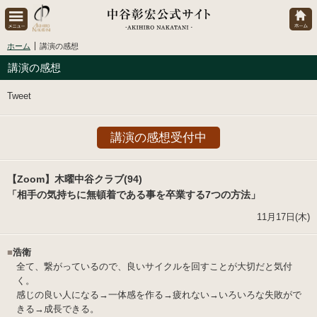
ホーム
講演の感想
講演の感想
Tweet
講演の感想受付中
【Zoom】木曜中谷クラブ(94)
「相手の気持ちに無頓着である事を卒業する7つの方法」
11月17日(木)
■
浩衛
全て、繋がっているので、良いサイクルを回すことが大切だと気付
く。
感じの良い人になる→一体感を作る→疲れない→いろいろな失敗がで
きる→成長できる。