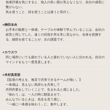
他者評価を気にすると、他人の良い面が見えなくなり、自分の成長に
繋がらない。
気を使うこと、頭を使うことは違うと気付く。
■
榊田未央
お手本の観察と一体感。テーブルや体験で学んでいることは、会社の
経営と同じでした。遠くの目指す所を常に見ながら、全体を把握す
る。細部を捨てることが、次の課題です。
■
カウカウ
同じ場所にいても疲れている人と疲れていない人に分かれる。自分の
マインドをもう一度見直します。
■
本村真里那
【監督の考えを、無言で共有できるチームが強い。】
一体感は、見えない気持ちを共有して
共同作業をしていくことで、生まれると感じました。
「味わう」は、一人の時に馴染ませて、
みんなでいるときは、先生を見て感じ、
「一緒に一体感を味わう」に、集中します。