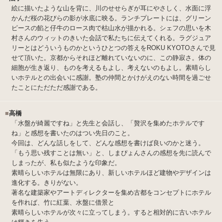
絵に描いたような山を背に、川のせせらぎが耳にやさしく、水面に浮
かんだ桜の花びらの影が水底に映る。ランチプレートには、グリーン
ピースの餡と仔牛のロース肉で枯山水が描かれる。シェフの思いを木
村さんのウィットのきいた会話で私たちに伝えてくれる。ラグジュア
リーとはどういうものかというひとつの答えをROKU KYOTOさんで見
せて頂いた。京都からそれほど離れていないのに、この静寂さ。体の
細胞が生き返り、ものを考えるもよし、考えないのもよし。素晴らし
いホテルとの出会いに感謝。塾の仲間とかけがえのない時間を過ごせ
たことにただただ感謝である。
■
高橋
「水盤が綺麗ですね」と先生と会話し、「贅沢を集めたホテルです
ね」と感想を書いたのはつい先日のこと。
今回は、どんな話しをして、どんな感想を書けば良いのかと迷う。
「もう思い残すことは無い」と、しまぴょんさんの感想を先に読んで
しまったが、私も似たような印象だ。
素晴らしいホテルは無限にあり、新しいホテルほど建物やデザインは
進化する。きりがない。
著名な建築家やアートディレクターを集め古都をコンセプトにホテル
を作れば、竹に紅葉、水盤に借景と
素晴らしいホテルが次々に立ってしまう。すると相対的に古いホテル