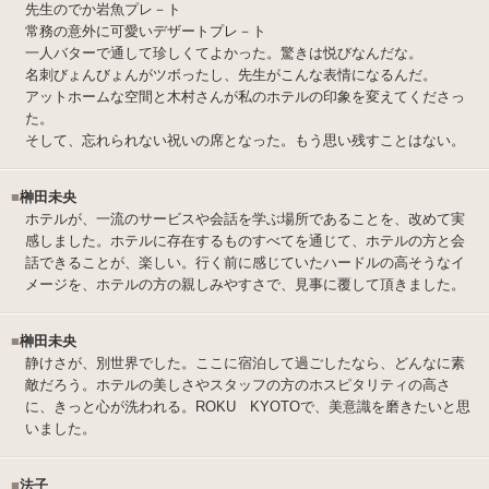
先生のでか岩魚プレ－ト
常務の意外に可愛いデザートプレ－ト
一人バターで通して珍しくてよかった。驚きは悦びなんだな。
名刺びょんびょんがツボったし、先生がこんな表情になるんだ。
アットホームな空間と木村さんが私のホテルの印象を変えてくださっ
た。
そして、忘れられない祝いの席となった。もう思い残すことはない。
■
榊田未央
ホテルが、一流のサービスや会話を学ぶ場所であることを、改めて実
感しました。ホテルに存在するものすべてを通じて、ホテルの方と会
話できることが、楽しい。行く前に感じていたハードルの高そうなイ
メージを、ホテルの方の親しみやすさで、見事に覆して頂きました。
■
榊田未央
静けさが、別世界でした。ここに宿泊して過ごしたなら、どんなに素
敵だろう。ホテルの美しさやスタッフの方のホスピタリティの高さ
に、きっと心が洗われる。ROKU KYOTOで、美意識を磨きたいと思
いました。
■
法子