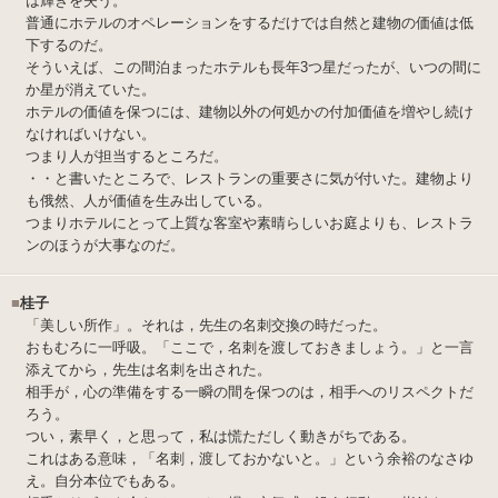
は輝きを失う。
普通にホテルのオペレーションをするだけでは自然と建物の価値は低
下するのだ。
そういえば、この間泊まったホテルも長年3つ星だったが、いつの間に
か星が消えていた。
ホテルの価値を保つには、建物以外の何処かの付加価値を増やし続け
なければいけない。
つまり人が担当するところだ。
・・と書いたところで、レストランの重要さに気が付いた。建物より
も俄然、人が価値を生み出している。
つまりホテルにとって上質な客室や素晴らしいお庭よりも、レストラ
ンのほうが大事なのだ。
■
桂子
「美しい所作」。それは，先生の名刺交換の時だった。
おもむろに一呼吸。「ここで，名刺を渡しておきましょう。」と一言
添えてから，先生は名刺を出された。
相手が，心の準備をする一瞬の間を保つのは，相手へのリスペクトだ
ろう。
つい，素早く，と思って，私は慌ただしく動きがちである。
これはある意味，「名刺，渡しておかないと。」という余裕のなさゆ
え。自分本位でもある。