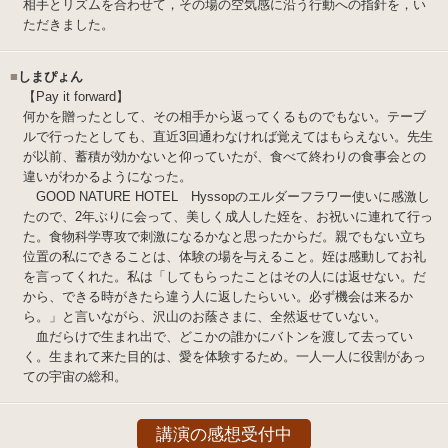
相手とリズムを合わせて，その場の空気感に沿う行動への指針を，い
ただきました。
■
しまぴょん
【Pay it forward】
何かを贈ったとして、その相手から返ってくるものでもない。テーブ
ルで行ったとしても、直近3回通わなければ覚えてはもらえない。先生
が以前、蓄積が効かないと仰っていたが、食べて終わりの食事会との
違いがわかるようになった。
GOOD NATURE HOTEL Hyssopのエルダーフラワー使いに感激し
たので、2年ぶりに会って、美しく成人した姪を、お祝いに連れて行っ
た。食物科学専攻で刺激になるかなと思ったからだ。親でもない立ち
位置の私にできることは、体験の場を与えること。姪は感動してお礼
を言ってくれた。私は「してもらったことはその人には返せない。だ
から、できる時がきたら違う人に返したらいい。必ず機会は来るか
ら。」と言いながら、沢山のお蔭さまに、全然返せていない。
血だらけで生まれ出で、どこかの誰かにバトンを渡して去ってい
く。生まれて来た目的は、愛を体験するため。一人一人に役割があっ
ての宇宙の総和。
講演の感想受付中