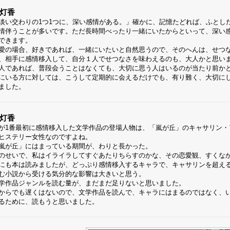
灯香
淡い交わりの1つ1つに、深い感情がある。」確かに、記憶たどれば、ふとし
情伴うことが多いです。ただ長時間べったり一緒にいたからといって、深い
できます。
愛の場合、好きであれば、一緒にいたいと自然思うので、そのへんは、せつ
、相手に感情移入して、自分１人でせつなさを味わえるのも、大人かと思い
人であれば、普段会うことはなくても、大切に思う人はいるのが当たり前か
にいる方に対しては、こうして定期的に会えるだけでも、有り難く、大切に
ました。
灯香
が1番最初に感情移入した文学作品の登場人物は、「嵐が丘」のキャサリン
ヒステリー女性なのですよね。
嵐が丘」にはまっている期間が、わりと長かった。
のせいで、私はイライラしてすぐあたりちらすのかな、その恋愛観、すくな
にも本は読みましたが、どっぷり感情移入するキャラで、キャサリンを超え
む小説から受ける気分的な影響は大きいと思う。
学作品ジャンルを読む量が、まだまだ足りないと思いました。
からでも遅くはないので、文学作品を読んで、キャラにはまるのではなく、
るために、読もうと思いました。