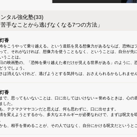
ンタル強化塾(33)
「苦手なことから逃げなくなる7つの方法」
灯香
怖をこうやって乗り越える。という道筋を見る想像力があるならば、恐怖は
って、それがなければ、想像力を使うこともなく、ということは、自分が先
いうことは。
日の映画塾の、「恐怖を乗り越えた者だけが見える世界がある」のように、
どうでしょう。
さは消えないけれど、逃げようとする気持ちは、おさえられるかもしれませ
灯香
まで、思ってもいないことは、口に出してはいけない＝誉めるときは、心の
ました。
も、テクマクマヤコンだと思えば、何も思わずに、口に出せます。
情を変えようとするから、多大なエネルギーが必要なわけで、まずは呪文を
。
かも、相手を誉めることが、その人ではなく、自分にかける呪文だというと