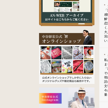
「
感
解
恋
く
大
況
い
私
ま
「
そ
他
読
文
今
量