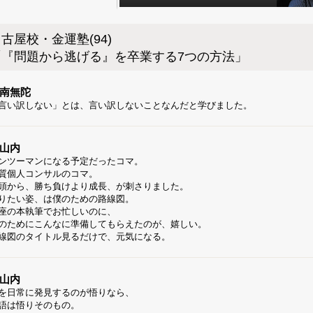
古屋校・金運塾(94)
「『問題から逃げる』を卒業する7つの方法」
南無陀
言い訳しない」とは、言い訳しないことなんだと学びました。
山内
ンツーマンになる予定だったコマ。
質個人コンサルのコマ。
頭から、勝ち負けより成長、が刺さりました。
りたい姿、は僕のための路線図。
座の本執筆でお忙しいのに、
のためにこんなに準備してもらえたのが、嬉しい。
線図のタイトル見るだけで、元気になる。
山内
を日常に発見するのが悟りなら、
語は悟りそのもの。