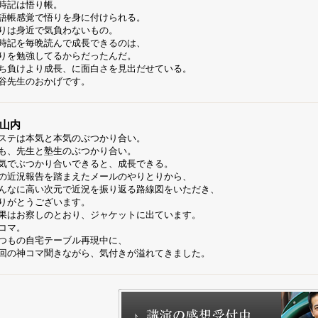
時記は悟り帳。
語帳感覚で悟りを身に付けられる。
りは身近で気負わないもの。
時記を毎晩読んで成長できるのは、
りを勉強してるからだったんだ。
ち負けより成長、に面白さを見出だせている。
谷先生のおかげです。
山内
ステは本気と本気のぶつかり合い。
も、先生と塾生のぶつかり合い。
気でぶつかり合いできると、成長できる。
の近況報告を踏まえたメールのやりとりから、
んなに高い次元で近況を振り返る路線図をいただき、
りがとうございます。
果はお察しのとおり、ジャケットに出ています。
コマ。
つもの自宅テーブル再現中に、
回の神コマ聞きながら、気付きが溢れてきました。