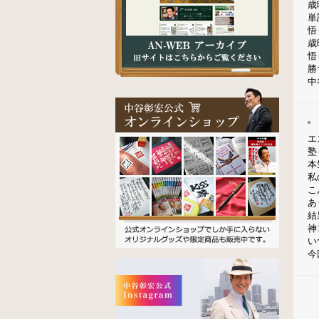
歳
単
悟
歳
悟
勝
中
エ
塾
本
私
こ
あ
結
神
い
今