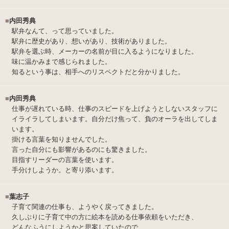
■
内田秀典
駅弁なんて、って思っていました。
駅弁に歴史があり、想いがあり、技術がありました。
駅弁を選ぶ時、メーカーの名前が目に入るようになりました。
味に温かみまで感じられました。
知るという事は、相手へのリスペクトだと分かりました。
■
内田秀典
仕事が遅れている時、仕事のスピードを上げようとしないスタッフに
イライラしてしまいます。自分だけ焦って、負のオーラを出してしま
います。
掛ける言葉を知りませんでした。
言った自分にも影響があるのにも驚きました。
目指すリーダーの言葉を使います。
手分けしようか。と寄り添います。
■
葉志子
子育て関連の仕事も、ようやく戻ってきました。
久しぶりに子育て中の方に絵本を読める仕事依頼をいただき、
どんなふうにしようかと思案していたので