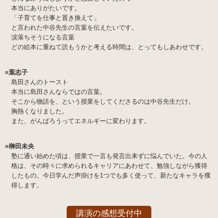
本当にありがたいです。
「子育てを仕事と置き換えて」
と言われた中谷先生の言葉を伝えたいです。
涙落ちそうになる言葉
どの絵本に重ねて読もうかと考える時間は、とってもしあわせです。
■
葉志子
島田さんのトースト
本当に島田さんならではの言葉。
そこから物語を、という授業をしてくださるのは中谷先生だけ。
胸熱くなりました。
また、がんばろうってエネルギーに変わります。
■
榊田未央
塾に通い始めた頃は、授業で一言も発言出来ずに悩んでいた。今の人
格は、その時々に求められるキャリアにあわせて、勉強しながら獲得
したもの。今日学んだ声掛けを1つでも多く使って、新たなキャラを獲
得します。
講演の感想受付中