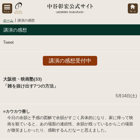
ホーム
講演の感想
講演の感想
Tweet
講演の感想受付中
大阪校・映画塾(33)
「雑を抜け出す7つの方法」
5月14日(土)
■
カウカウ善し
今日の余韻と予感の図解で余韻がすごく具体的になり、家に帰って映
画を観ていると、あの場面の連続性、余韻が残っているからこの場面
が微笑ましかったり、感動するんだなーと思えました。